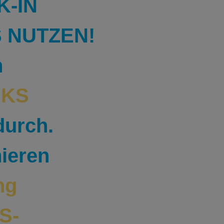
K-IN
S NUTZEN!
n
EKS
 durch.
nieren
ang
S-