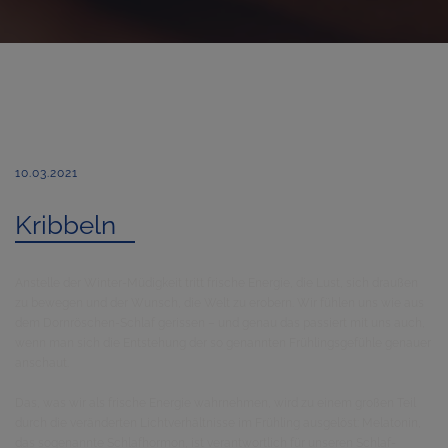
10.03.2021
Kribbeln
Anstelle der Winter-Müdigkeit tritt frische Energie, die Lust, sich draußen
zu bewegen und der Wunsch, die Welt zu erobern. Wir fühlen uns wie aus
dem Dornröschen-Schlaf gerissen – und genau das passiert mit uns auch,
wenn man sich die Entstehung der so genannten Frühlingsgefühle genauer
anschaut.
Das, was wir als frische Energie wahrnehmen, wird zu einem großen Teil
durch die veränderten Lichtverhältnisse im Frühling ausgelöst: Melatonin,
das sogenannte Schlafhormon, ist verantwortlich für unseren Schlaf-