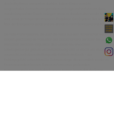
Wach-Rhythmus und wird im dunklen, kalten Winter verstärkt
ausgeschüttet. Es macht uns gemütlich und träge und verführt uns dazu,
stundenlang auf der Couch zu liegen. Wenn es draußen aber wieder heller
wird, senkt der Körper die Melatonin-Produktion. Das Ergebnis: Wir werden
fitter, der Energielevel steigt und uns drängt es nach Bewegung und Action.
Die helle Frühlingssonne, die auch die Natur aus dem Winterschlaf weckt,
steigert gleichzeitig die Produktion des Glückshormons Serotonin bei uns
Menschen. Serotonin sorgt dafür, dass unsere neu erwachten
Lebensgeister gut gelaunt und kontaktfreudig sind, es macht uns mutig und
verursacht auch das verheißungsvolle Kribbeln im Bauch – das
Frühlingsgefühl schlechthin! Die Schmetterlinge, die wir endlich wieder im
Freien bewundern können, flattern in Form eines prickelnden
Hormoncocktails nun auch durch unsere Körper, lassen dort die Sonne
scheinen und sorgen für Hochgefühle.
Doch nicht nur die Hormone versorgen uns mit einem Überschuss Energie,
auch die Natur trägt einen Teil zu unseren Frühlingsgefühlen bei: Draußen
duftet es nach frischer Erde, nach Gras und nach Sonne – Duftnoten, die
unser Gehirn aufgrund seiner Erinnerungen automatisch mit Vorfreude auf
den Sommer, mit Neubeginn und mit schönen Erfahrungen verknüpft. Ein
buntes Potpourri aus positiven Gedanken und Erinnerungen, das uns mit