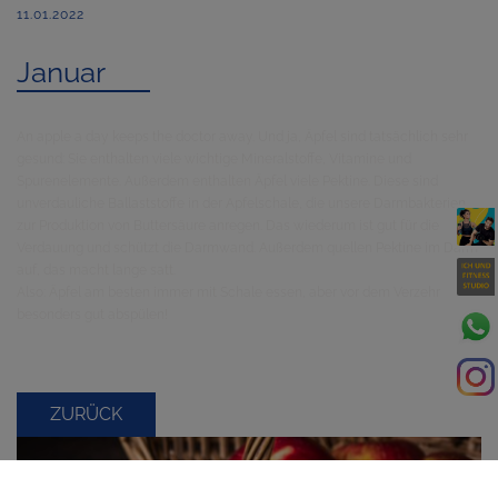
11.01.2022
Januar
An apple a day keeps the doctor away. Und ja, Äpfel sind tatsächlich sehr
gesund: Sie enthalten viele wichtige Mineralstoffe, Vitamine und
Spurenelemente. Außerdem enthalten Äpfel viele Pektine. Diese sind
unverdauliche Ballaststoffe in der Apfelschale, die unsere Darmbakterien
zur Produktion von Buttersäure anregen. Das wiederum ist gut für die
Verdauung und schützt die Darmwand. Außerdem quellen Pektine im Darm
auf, das macht lange satt.
Also: Äpfel am besten immer mit Schale essen, aber vor dem Verzehr
besonders gut abspülen!
ZURÜCK