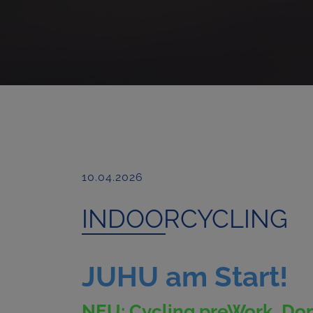
10.04.2026
INDOORCYCLING
JUHU am Start!
NEU: Cycling preWork, Don