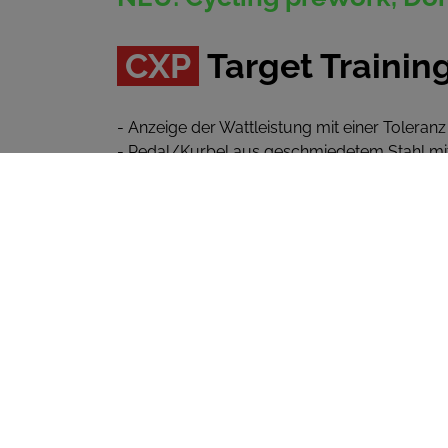
CXP
Target Trainin
- Anzeige der Wattleistung mit einer Toleranz
- Pedal/Kurbel aus geschmiedetem Stahl mi
- Integriertes Sprint 8 HIIT-Programm
- Integrierter FTP-Test zur Ermittlung der 
- WiFi, ANT+ und Bluetooth fähig,
E
GYM
Anb
Zu unser aller Freude bieten diese
Bikes endlich die lang gesuchte Kombinatio
modernem Design und der
E
GYM
Anbindung
ZURÜCK