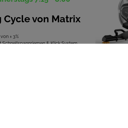
g Cycle von Matrix
 von ± 3%
t Schnellspannriemen & Klick System
submaximalen Herzfrequenz
indung
n aus hochwertiger Technologie,
.