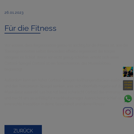
26.01.2023
Für die Fitness
Wir wissen, dass Regeneration genau so wichtig für die Fitness ist, wie die
Trainingseinheiten selbst. Besonders effektiv regeneriert der Körper
übrigens im Schlaf. Wenn wir nicht genug schlafen, erhöht sich unser
Cortisol-Spiegel. Cortisol ist ein Stresshormon, das Muskelabbau
begünstigt.
Außerdem kann ein hoher Cortisol-Spiegel Heißhungerattacken auslösen
und den Testosteron-Spiegel senken, was sich ebenfalls negativ auf die
Muskulatur auswirkt. Las but not least schwächt Cortisol das Immunsystem
und macht uns so anfällig für Krankheitserreger. Ausreichend Schlaf ist also
eine echte Investition in deine Gesundheit und deine Fitness!
ZURÜCK