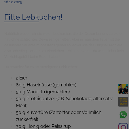
18.12.2025
Fitte Lebkuchen!
Natürlich wollen wir die vielen Leckereien, die der Dezember uns zu bieten
hat, ohne schlechtes Gewissen genießen. Aber in manchen Fällen ist die
gesündere Variante mindestens genau so lecker wie das Original. Probiere
also unbedingt unsere proteinreichen Lebkuchen aus – du wirst sicher kein
Verzichtsgefühl beim Essen haben!
Du brauchst für ca. 10 mittelgroße Lebkuchen:
2 Eier
60 g Haselnüsse (gemahlen)
50 g Mandeln (gemahlen)
50 g Proteinpulver (z.B. Schokolade; alternativ
Mehl)
50 g Kuvertüre (Zartbitter oder Vollmilch,
zuckerfrei)
30 g Honig oder Reissirup