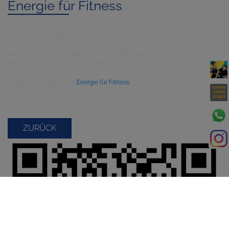
Energie für Fitness
Liebe MOVE- Familie,
auch uns hat die Energiekrise hart getroffen, und wir brauchen Deine
Mithilfe bei der Anpassung der Mitgliedsbeiträge.
Folge einfach dem Link:
Energie für Fitness
ZURÜCK