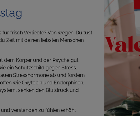
nstag
s für frisch Verliebte? Von wegen: Du tust
u Zeit mit deinen liebsten Menschen
tut dem Körper und der Psyche gut.
ie ein Schutzschild gegen Stress.
auen Stresshormone ab und fördern
toffen wie Oxytocin und Endorphinen.
system, senken den Blutdruck und
 und verstanden zu fühlen erhöht
senken die Stresshormone und fördern