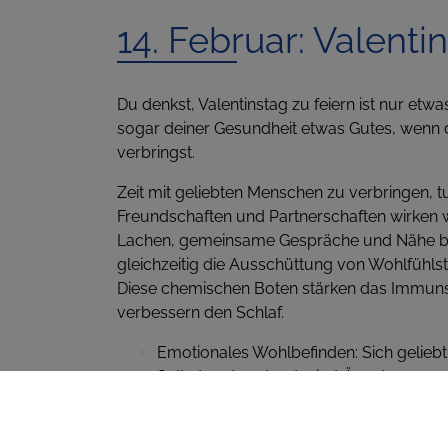
14. Februar: Valenti
Du denkst, Valentinstag zu feiern ist nur etwa
sogar deiner Gesundheit etwas Gutes, wenn d
verbringst.
Zeit mit geliebten Menschen zu verbringen, 
Freundschaften und Partnerschaften wirken w
Lachen, gemeinsame Gespräche und Nähe b
gleichzeitig die Ausschüttung von Wohlfühls
Diese chemischen Boten stärken das Immun
verbessern den Schlaf.
Emotionales Wohlbefinden: Sich geliebt
Selbstwert und reduziert Ängste.
Stressabbau: Gemeinsame Aktivitäten 
die Entspannung.