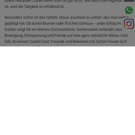
sowie Ausdauer. Dabei merkt man oft gar nicht, wie aktiv man eigentlich
ist, weil die Tätigkeit so erfüllend ist.
Besonders schön ist das Gefühl, etwas wachsen zu sehen, das man selbst
gepflegt hat. Ob bunte Blumen oder frisches Gemüse – jeder Erfolg im
Garten sorgt für ein kleines Glückserlebnis. Gartenarbeit verbindet also
Bewegung, Entspannung und Freude auf eine ganz natürliche Weise. Und
falls du keinen Garten hast: Freunde und Bekannte mit Garten freuen sich
immer über eine helfende Hand!
ZURÜCK