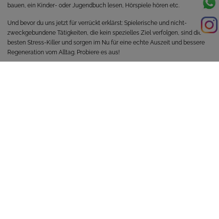
bauen, ein Kinder- oder Jugendbuch lesen, Hörspiele hören etc.
Und bevor du uns jetzt für verrückt erklärst: Spielerische und nicht-
zweckgebundene Tätigkeiten, die kein spezielles Ziel verfolgen, sind die
besten Stress-Killer und sorgen im Nu für eine echte Auszeit und bessere
Regeneration vom Alltag. Probiere es aus!
ZURÜCK